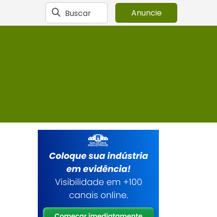
Buscar
Anuncie
a
s
a
o