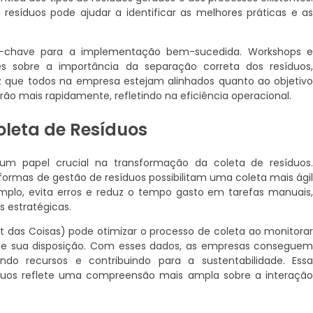
e resíduos pode ajudar a identificar as melhores práticas e a
o-chave para a implementação bem-sucedida. Workshops 
es sobre a importância da separação correta dos resíduos
 que todos na empresa estejam alinhados quanto ao objetiv
cerão mais rapidamente, refletindo na eficiência operacional.
oleta de Resíduos
m papel crucial na transformação da coleta de resíduos
formas de gestão de resíduos possibilitam uma coleta mais ági
mplo, evita erros e reduz o tempo gasto em tarefas manuais
s estratégicas.
net das Coisas) pode otimizar o processo de coleta ao monitora
 e sua disposição. Com esses dados, as empresas consegue
ndo recursos e contribuindo para a sustentabilidade. Ess
íduos reflete uma compreensão mais ampla sobre a interaçã