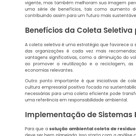
vigente, mas também melhoram sua imagem perant
uma série de benefícios, tais como aumento d
contribuindo assim para um futuro mais sustentável
Benefícios da Coleta Seletiv
A coleta seletiva é uma estratégia que favorece a
das organizações é cada vez mais recomendado
vantagens significativas, como a diminuição do vol
ao promover a reutilização e a reciclagem, as 
economias relevantes.
Outro ponto importante é que iniciativas de col
cultura empresarial positiva focada na sustentab
necessárias para uma coleta eficiente pode trans
uma referência em responsabilidade ambiental.
Implementação de Sistemas Ef
Para que a
solução ambiental coleta de resíduo
deve ser bem planejada. Isso starta com a análise c