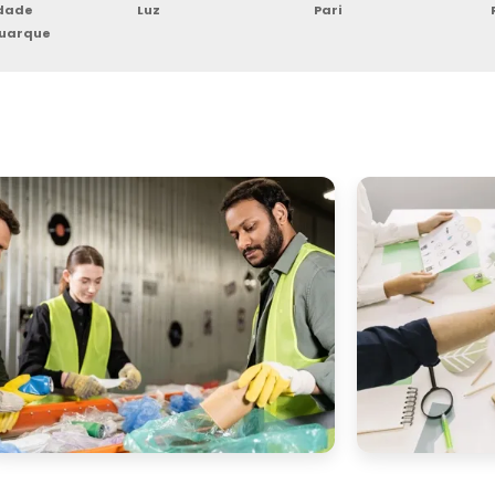
rdade
Luz
Pari
Buarque