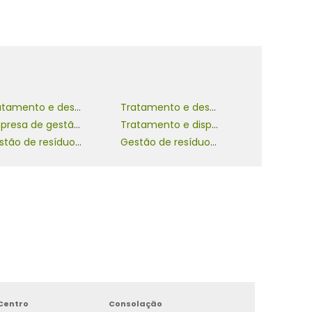
Tratamento e destinação final de resíduos
Tratamento e destinação final de resíduos sólidos
Empresa de gestão de resíduos sólidos
Tratamento e disposição final do lixo
Gestão de resíduos sólidos da construção civil
Gestão de resíduos sólidos efluentes e emissões
Centro
Consolação