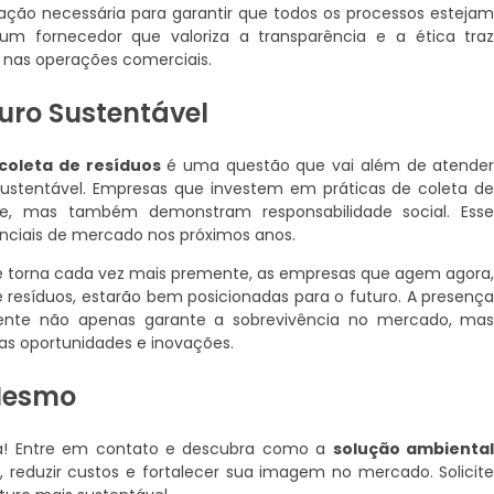
ação necessária para garantir que todos os processos esteja
m fornecedor que valoriza a transparência e a ética tra
 nas operações comerciais.
ro Sustentável
coleta de resíduos
é uma questão que vai além de atende
sustentável. Empresas que investem em práticas de coleta d
, mas também demonstram responsabilidade social. Ess
ciais de mercado nos próximos anos.
e torna cada vez mais premente, as empresas que agem agora
resíduos, estarão bem posicionadas para o futuro. A presenç
nte não apenas garante a sobrevivência no mercado, ma
as oportunidades e inovações.
 Mesmo
sa! Entre em contato e descubra como a
solução ambienta
 reduzir custos e fortalecer sua imagem no mercado. Solicit