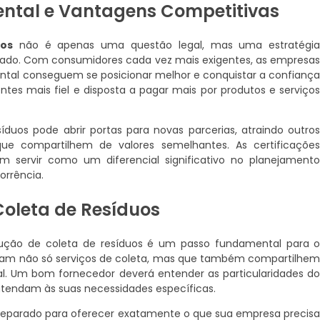
ntal e Vantagens Competitivas
uos
não é apenas uma questão legal, mas uma estratégi
cado. Com consumidores cada vez mais exigentes, as empresa
ntal conseguem se posicionar melhor e conquistar a confianç
ntes mais fiel e disposta a pagar mais por produtos e serviço
íduos pode abrir portas para novas parcerias, atraindo outro
 compartilhem de valores semelhantes. As certificaçõe
 servir como um diferencial significativo no planejament
orrência.
Coleta de Resíduos
olução de coleta de resíduos é um passo fundamental para 
çam não só serviços de coleta, mas que também compartilhe
. Um bom fornecedor deverá entender as particularidades d
atendam às suas necessidades específicas.
 preparado para oferecer exatamente o que sua empresa precis