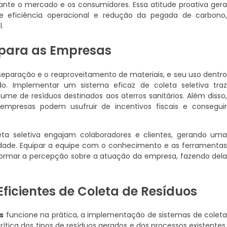
e o mercado e os consumidores. Essa atitude proativa ger
e eficiência operacional e redução da pegada de carbono
.
a para as Empresas
 separação e o reaproveitamento de materiais, e seu uso dentr
. Implementar um sistema eficaz de coleta seletiva tra
ume de resíduos destinados aos aterros sanitários. Além disso
empresas podem usufruir de incentivos fiscais e consegui
eta seletiva engajam colaboradores e clientes, gerando um
ilidade. Equipar a equipe com o conhecimento e as ferramenta
formar a percepção sobre a atuação da empresa, fazendo del
icientes de Coleta de Resíduos
s
funcione na prática, a implementação de sistemas de colet
rítica dos tipos de resíduos gerados e dos processos existentes