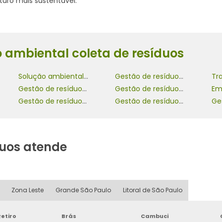
uro mais sustentável.
 ambiental coleta de resíduos
Solução ambiental coleta de resíduos
Gestão de resíduos industriais
Gestão de resíduos eletroeletrônicos
Gestão de resíduos químicos
Gestão de resíduos laboratoriais
Gestão de resíduos hospitalares
uos atende
Zona Leste
Grande São Paulo
Litoral de São Paulo
etiro
Brás
Cambuci