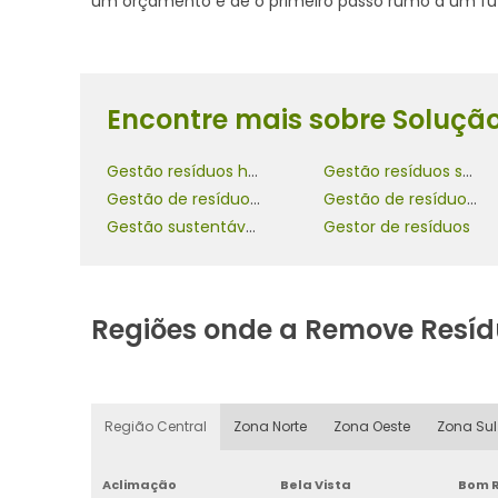
um orçamento e dê o primeiro passo rumo a um fut
Encontre mais sobre Solução
Gestão resíduos hospitalares
Gestão resíduos sólidos
Gestão de resíduos orgânicos
Gestão de resíduos nas empresas
Gestão sustentável de resíduos
Gestor de resíduos
Regiões onde a Remove Resíd
Região Central
Zona Norte
Zona Oeste
Zona Sul
Aclimação
Bela Vista
Bom R