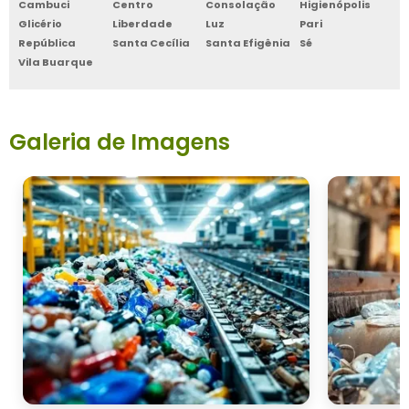
Cambuci
Centro
Consolação
Higienópolis
Glicério
Liberdade
Luz
Pari
República
Santa Cecília
Santa Efigênia
Sé
Vila Buarque
Galeria de Imagens