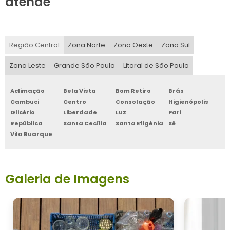
atende
Região Central
Zona Norte
Zona Oeste
Zona Sul
Zona Leste
Grande São Paulo
Litoral de São Paulo
Aclimação
Bela Vista
Bom Retiro
Brás
Cambuci
Centro
Consolação
Higienópolis
Glicério
Liberdade
Luz
Pari
República
Santa Cecília
Santa Efigênia
Sé
Vila Buarque
Galeria de Imagens