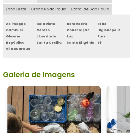
Zona Leste
Grande São Paulo
Litoral de São Paulo
Aclimação
Bela Vista
Bom Retiro
Brás
Cambuci
Centro
Consolação
Higienópolis
Glicério
Liberdade
Luz
Pari
República
Santa Cecília
Santa Efigênia
Sé
Vila Buarque
Galeria de Imagens