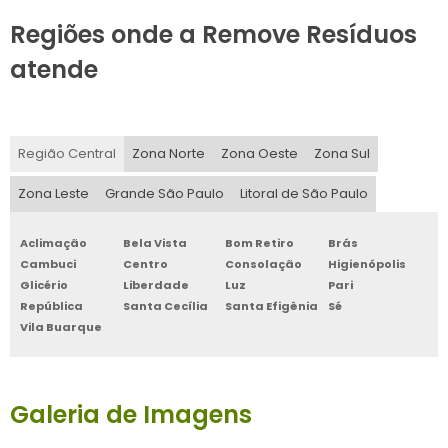
Regiões onde a Remove Resíduos
atende
Região Central
Zona Norte
Zona Oeste
Zona Sul
Zona Leste
Grande São Paulo
Litoral de São Paulo
Aclimação
Bela Vista
Bom Retiro
Brás
Cambuci
Centro
Consolação
Higienópolis
Glicério
Liberdade
Luz
Pari
República
Santa Cecília
Santa Efigênia
Sé
Vila Buarque
Galeria de Imagens