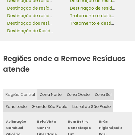
Destinação de resíduos classe 1
Destinação de resíduos da construção civil
Destinação de resíduos eletrônicos
Destinação de resíduos hospitalares
Destinação de resíduos sólidos industriais
Tratamento e destinação final de resíduos
Destinação dos resíduos sólidos
Tratamento e destinação final de resíduos sólidos
Destinação de Resíduos Orgânicos
Regiões onde a Remove Resíduos
atende
Região Central
Zona Norte
Zona Oeste
Zona Sul
Zona Leste
Grande São Paulo
Litoral de São Paulo
Aclimação
Bela Vista
Bom Retiro
Brás
Cambuci
Centro
Consolação
Higienópolis
Glicério
Liberdade
Luz
Pari